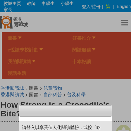
Skip
教城主頁
教師
中學生
小學生
繁
登入/註冊
|
|
English
to
家長
main
content
圖書
好書推介
e悅讀學校計劃
閱讀服務
我的閱讀城
十本好讀
漫話生活
香港閱讀城
> 圖書 >
兒童讀物
香港閱讀城
> 圖書 >
自然科普
>
普及科學
How Strong is a Crocodile's
Bite?
請登入以享受個人化閱讀體驗，或按「略