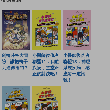
小醫師復仇者
小醫師復仇者
劍橋時空大冒
聯盟18：神經
聯盟11：口腔
險 - 誰把鴨子
系統疾病，感
疾病，堂堂正
丟進傳送門？
應每一道訊
正的對決吧！
號！