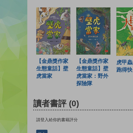
【金鼎獎作家
【金鼎獎作家
虎甲蟲
生態童話】壁
生態童話】壁
跑得快
虎當家
虎當家：野外
探險隊
讀者書評
(0)
請登入給你的書籍評分