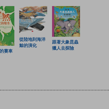
從陸地到海洋
跟著大象昆蟲
鯨的演化
獵人去探險
的賽車