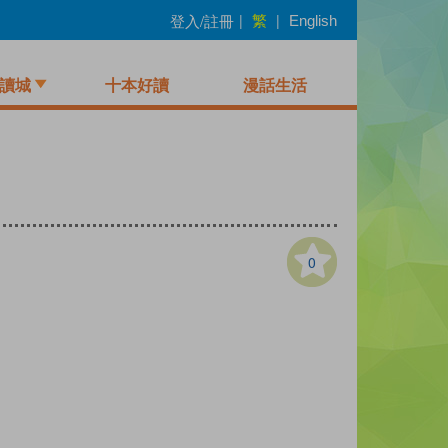
繁
登入/註冊
|
|
English
讀城
十本好讀
漫話生活
0