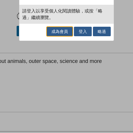
試閲
加入閱讀紀錄
請登入以享受個人化閱讀體驗，或按「略
過」繼續瀏覽。
成為會員
登入
略過
加入／閱讀電子書
ut animals, outer space, science and more