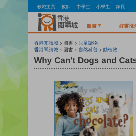
Skip
教城主頁
教師
中學生
小學生
家長
to
main
content
圖書
好書推
香港閱讀城
> 圖書 >
兒童讀物
香港閱讀城
> 圖書 >
自然科普
>
動植物
Why Can't Dogs and Cat