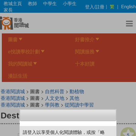
Skip
教城主頁
教師
中學生
小學生
繁
登入/註冊
|
|
English
to
家長
main
content
圖書
好書推介
e悅讀學校計劃
閱讀服務
我的閱讀城
十本好讀
漫話生活
香港閱讀城
> 圖書 >
自然科普
>
動植物
香港閱讀城
> 圖書 >
人文史地
>
其他
香港閱讀城
> 圖書 >
學與教
>
從閱讀中學習
Destination Earth
請登入以享受個人化閱讀體驗，或按「略
5