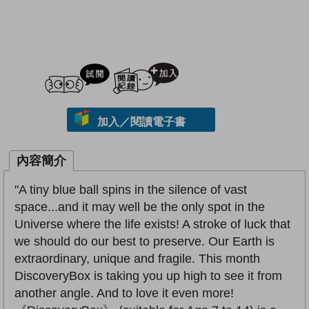
試閲
加入閱讀紀錄
加入／閱讀電子書
內容簡介
"A tiny blue ball spins in the silence of vast
space...and it may well be the only spot in the
Universe where the life exists! A stroke of luck that
we should do our best to preserve. Our Earth is
extraordinary, unique and fragile. This month
DiscoveryBox is taking you up high to see it from
another angle. And to love it even more!