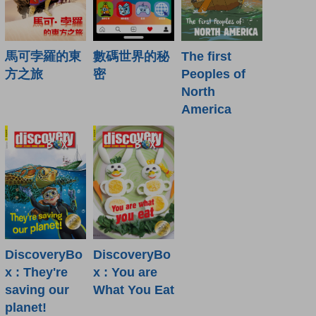
馬可孛羅的東
數碼世界的秘
The first
方之旅
密
Peoples of
North
America
DiscoveryBo
DiscoveryBo
x : They're
x : You are
saving our
What You Eat
planet!