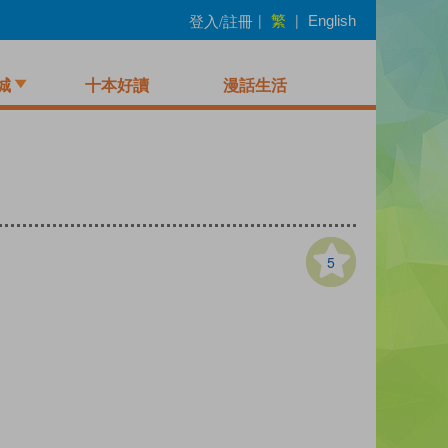
繁
登入/註冊
|
|
English
城
十本好讀
漫話生活
5