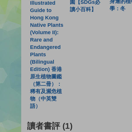
身邊的植
園【SDGs必
Illustrated
學：冬
讀小百科】
Guide to
Hong Kong
Native Plants
(Volume II):
Rare and
Endangered
Plants
(Bilingual
Edition) 香港
原生植物圖鑑
（第二冊）：
稀有及瀕危植
物（中英雙
語）
讀者書評
(1)