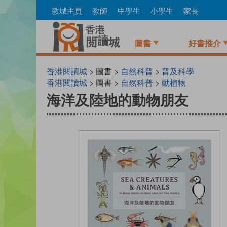
Skip
教城主頁
教師
中學生
小學生
家長
to
main
content
圖書
好書推介
香港閱讀城
> 圖書 >
自然科普
>
普及科學
香港閱讀城
> 圖書 >
自然科普
>
動植物
海洋及陸地的動物朋友