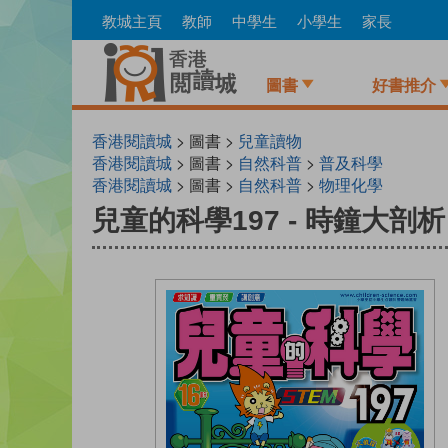
Skip
教城主頁
教師
中學生
小學生
家長
to
main
content
圖書
好書推介
香港閱讀城
> 圖書 >
兒童讀物
香港閱讀城
> 圖書 >
自然科普
>
普及科學
香港閱讀城
> 圖書 >
自然科普
>
物理化學
兒童的科學197 - 時鐘大剖析