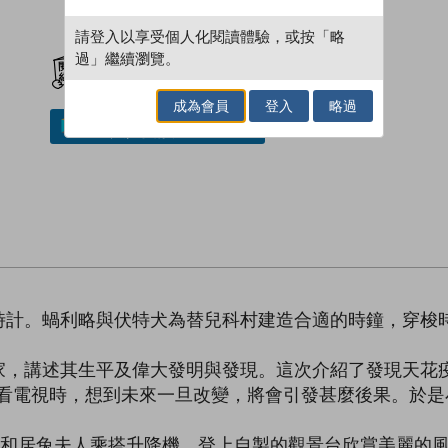
請登入以享受個人化閱讀體驗，或按「略
加入閱讀紀錄
過」繼續瀏覽。
成為會員
登入
略過
加入／閱讀電子書
時計。蝸利略與伏特犬為替兒科村建造合適的時鐘，穿梭
家，講述其生平及偉大發明與發現。這次介紹了發現天花
人看電視時，想到未來一旦改變，將會引發甚麼後果。於
牛和居兔夫人乘搭升降機，登上自製的觀景台欣賞美麗的