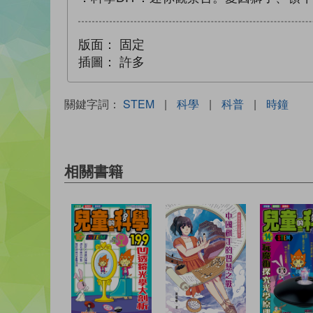
版面：
固定
插圖：
許多
關鍵字詞：
STEM
|
科學
|
科普
|
時鐘
相關書籍