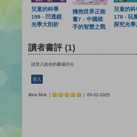
兒童的科學
兒童的科
擁抱世界正能
199 - 凹透鏡
178 - 
量7：中國棋
光學大剖析
探究光學
手的智慧之戰
讀者書評
(1)
請登入給你的書籍評分
登入
Alice Mok |
| 05-02-2025