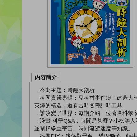
內容簡介
．今期主題：時鐘大剖析
．科學實踐專輯：兒科村事件簿：建造大
英鐘的構造，還有古時各種計時工具。
．誰改變了世界：每期介紹一位著名科學
．漫畫 科學Q&A：時間是甚麼？小松等
並闡釋多重宇宙、時間流逝速度等知識。
．科學DIY：迷你觀景台。愛因獅子、頓