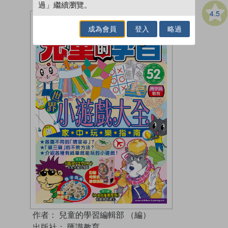
過」繼續瀏覽。
4.5
成為會員
登入
略過
作者：
兒童的學習編輯部 （編）
出版社：
匯識教育