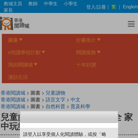
Skip
教城主頁
教師
中學生
小學生
繁
登入/註冊
|
|
English
to
家長
main
content
圖書
好書推介
e悅讀學校計劃
閱讀服務
我的閱讀城
十本好讀
漫話生活
香港閱讀城
> 圖書 >
兒童讀物
香港閱讀城
> 圖書 >
語言文字
>
中文
香港閱讀城
> 圖書 >
自然科普
>
普及科學
兒童的學習 52- 世界小遊戲大全 家
中玩樂指南
請登入以享受個人化閱讀體驗，或按「略