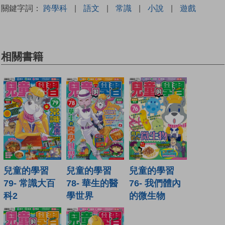
關鍵字詞：
跨學科
|
語文
|
常識
|
小說
|
遊戲
相關書籍
兒童的學習
兒童的學習
兒童的學習
79- 常識大百
78- 華生的醫
76- 我們體內
科2
學世界
的微生物