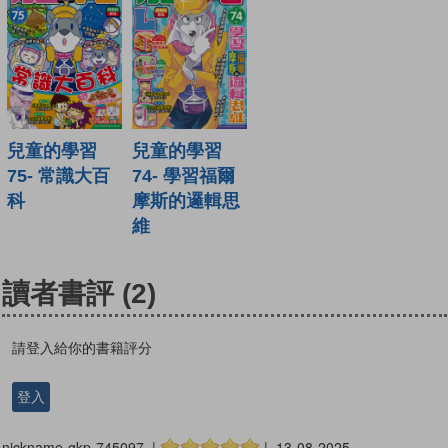
兒童的學習
兒童的學習
75- 常識大百
74- 學習福爾
科
摩斯的邏輯思
維
讀者書評
(2)
請登入給你的書籍評分
登入
nickname-gkp-745097 |
| 13-08-2025