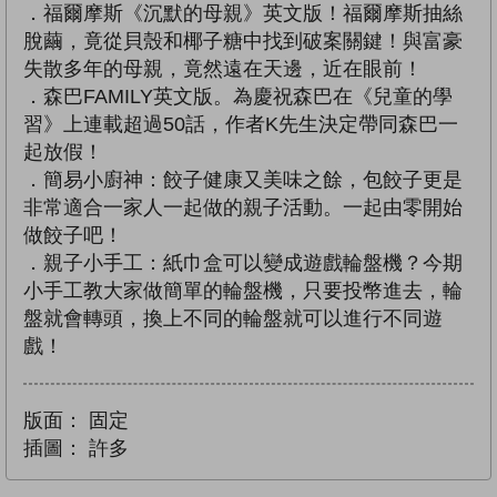
．福爾摩斯《沉默的母親》英文版！福爾摩斯抽絲
脫繭，竟從貝殼和椰子糖中找到破案關鍵！與富豪
失散多年的母親，竟然遠在天邊，近在眼前！
．森巴FAMILY英文版。為慶祝森巴在《兒童的學
習》上連載超過50話，作者K先生決定帶同森巴一
起放假！
．簡易小廚神：餃子健康又美味之餘，包餃子更是
非常適合一家人一起做的親子活動。一起由零開始
做餃子吧！
．親子小手工：紙巾盒可以變成遊戲輪盤機？今期
小手工教大家做簡單的輪盤機，只要投幣進去，輪
盤就會轉頭，換上不同的輪盤就可以進行不同遊
戲！
版面：
固定
插圖：
許多