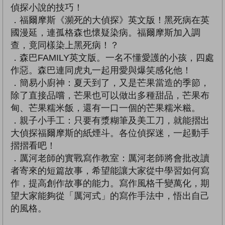
偵探小說的技巧！
．福爾摩斯《瀕死的大偵探》英文版！黑死病在英
國漫延，連孤格森也懷疑染病。福爾摩斯加入調
查，竟同樣染上黑死病！？
．森巴FAMILY英文版。一名不懂愛護的小孩，四處
作惡。森巴連同虎丸一起用愛與爆笑感化他！
．簡易小廚神：夏天到了，又是芒果當造的季節，
除了直接品嚐，芒果也可以做出多種甜品，芒果布
甸、芒果糯米飯，還有一口一個的芒果糯米糍。
．親子小手工：只要有漿糊筆及美工刀，就能摺出
大偵探福爾摩斯的紙煙斗。各位偵探迷，一起動手
摺摺看吧！
．厲河老師的實戰寫作教室：厲河老師將會批改讀
者寄來的短篇故事，希望能讓大家從中學習如何寫
作，提高創作故事的能力。寫作風格千變萬化，期
望大家能夠從「厲河式」的寫作手法中，悟出自己
的風格。