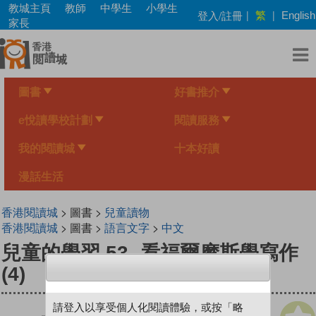
Skip
教城主頁
教師
中學生
小學生
繁
登入/註冊
|
|
English
to
家長
main
content
圖書
好書推介
e悅讀學校計劃
閱讀服務
我的閱讀城
十本好讀
漫話生活
香港閱讀城
> 圖書 >
兒童讀物
香港閱讀城
> 圖書 >
語言文字
>
中文
兒童的學習 53- 看福爾摩斯學寫作
(4)
請登入以享受個人化閱讀體驗，或按「略