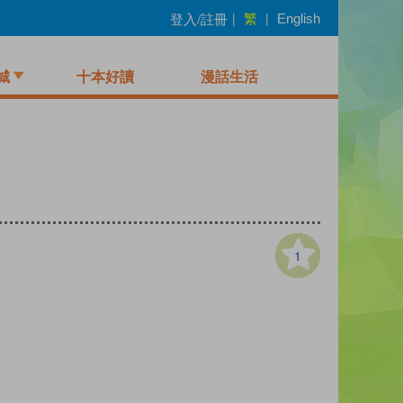
繁
登入/註冊
|
|
English
城
十本好讀
漫話生活
1