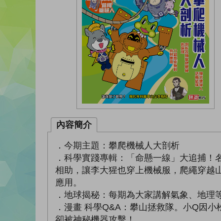
內容簡介
．今期主題：攀爬機械人大剖析
．科學實踐專輯：「命懸一線」大追捕！
相助，讓李大猩也穿上機械服，爬繩穿越
應用。
．地球揭秘：每期為大家講解氣象、地理
．漫畫 科學Q&A：攀山拯救隊。小Q因
卻被神秘機器攻擊！