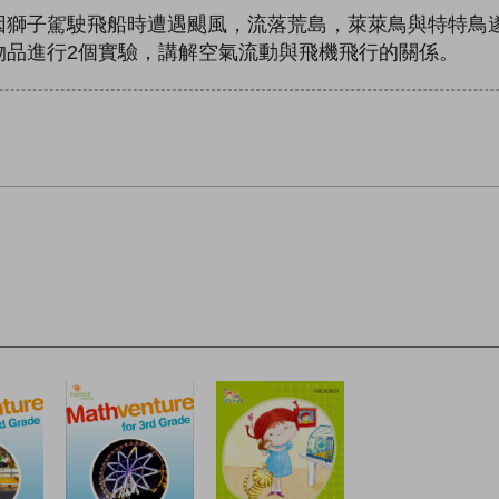
因獅子駕駛飛船時遭遇颶風，流落荒島，萊萊鳥與特特鳥
物品進行2個實驗，講解空氣流動與飛機飛行的關係。