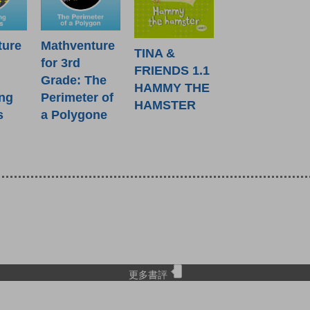
Mathventure
ture
TINA &
for 3rd
FRIENDS 1.1
Grade: The
HAMMY THE
Perimeter of
ng
HAMSTER
a Polygone
s
更多書評