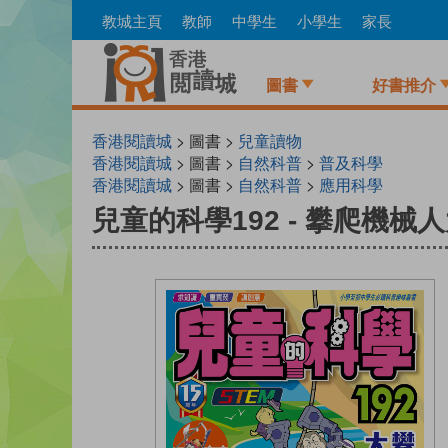
Skip
教城主頁
教師
中學生
小學生
家長
to
main
content
圖書
好書推介
香港閱讀城
> 圖書 >
兒童讀物
香港閱讀城
> 圖書 >
自然科普
>
普及科學
香港閱讀城
> 圖書 >
自然科普
>
應用科學
兒童的科學192 - 攀爬機械