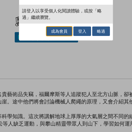
請登入以享受個人化閱讀體驗，或按「略
加入閱讀紀錄
過」繼續瀏覽。
成為會員
登入
略過
加入／閱讀電子書
名貴藝術品失竊，福爾摩斯等人追蹤犯人至北方山脈，卻
山崖。途中他們將會討論機械人爬繩的原理，又會介紹其
等科學知識。這次將講解地球上厚厚的大氣層之間不同的
小松等人缺乏運動，與攀山精靈帶眾人到山下，學習如何