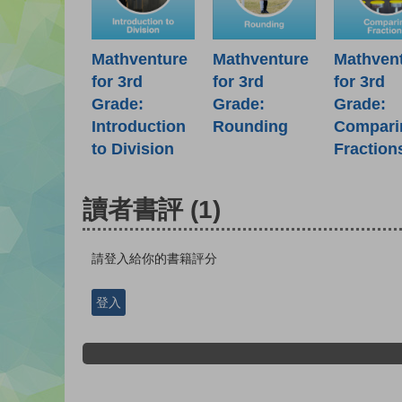
Mathventure
Mathventure
Mathven
for 3rd
for 3rd
for 3rd
Grade:
Grade:
Grade:
Introduction
Rounding
Compari
to Division
Fraction
讀者書評
(1)
請登入給你的書籍評分
登入