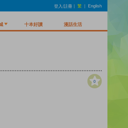
繁
登入/註冊
|
|
English
城
十本好讀
漫話生活
0