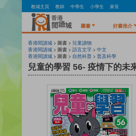
Skip
教城主頁
教師
中學生
小學生
家長
to
main
content
圖書
好書推介
香港閱讀城
> 圖書 >
兒童讀物
香港閱讀城
> 圖書 >
語言文字
>
中文
香港閱讀城
> 圖書 >
自然科普
>
普及科學
兒童的學習 56- 疫情下的未