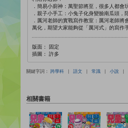
．簡易小廚神：萬聖節將至，很多人都會玩「t
．親子小手工：小兔子化身變臉南瓜頭，
．厲河老師的實戰寫作教室：厲河老師將
萬化，期望大家能夠從「厲河式」的寫作
版面：
固定
插圖：
許多
關鍵字詞：
跨學科
|
語文
|
常識
|
小說
|
相關書籍