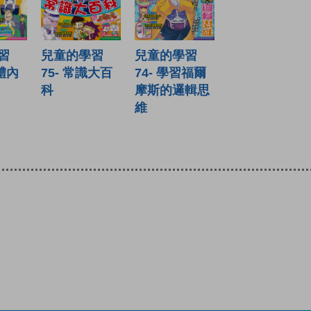
習
兒童的學習
兒童的學習
們體內
75- 常識大百
74- 學習福爾
科
摩斯的邏輯思
維