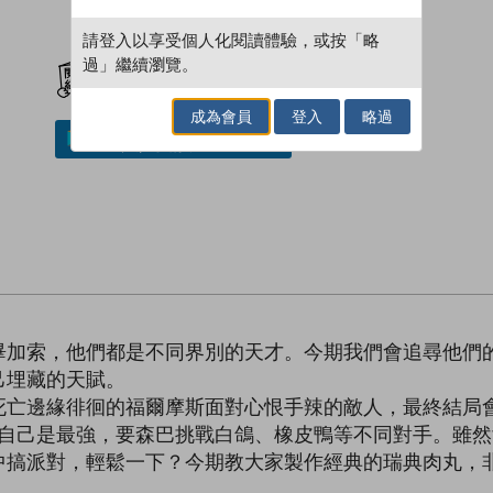
請登入以享受個人化閱讀體驗，或按「略
加入閱讀紀錄
過」繼續瀏覽。
成為會員
登入
略過
加入／閱讀電子書
畢加索，他們都是不同界別的天才。今期我們會追尋他們
己埋藏的天賦。
死亡邊緣徘徊的福爾摩斯面對心恨手辣的敵人，最終結局
證明自己是最強，要森巴挑戰白鴿、橡皮鴨等不同對手。雖
中搞派對，輕鬆一下？今期教大家製作經典的瑞典肉丸，