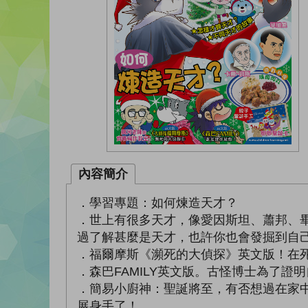
內容簡介
．學習專題：如何煉造天才？
．世上有很多天才，像愛因斯坦、蕭邦、
過了解甚麼是天才，也許你也會發掘到自
．福爾摩斯《瀕死的大偵探》英文版！在
．森巴FAMILY英文版。古怪博士為了
．簡易小廚神：聖誕將至，有否想過在家
展身手了！