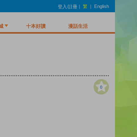
繁
登入/註冊
|
|
English
城
十本好讀
漫話生活
0