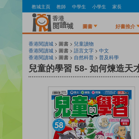
Skip
教城主頁
教師
中學生
小學生
家長
to
main
content
圖書
好書推介
香港閱讀城
> 圖書 >
兒童讀物
香港閱讀城
> 圖書 >
語言文字
>
中文
香港閱讀城
> 圖書 >
自然科普
>
普及科學
兒童的學習 58- 如何煉造天