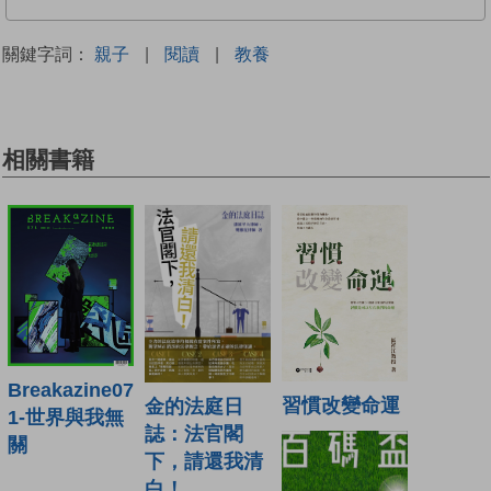
關鍵字詞：
親子
|
閱讀
|
教養
相關書籍
Breakazine07
習慣改變命運
金的法庭日
1-世界與我無
誌：法官閣
關
下，請還我清
白！