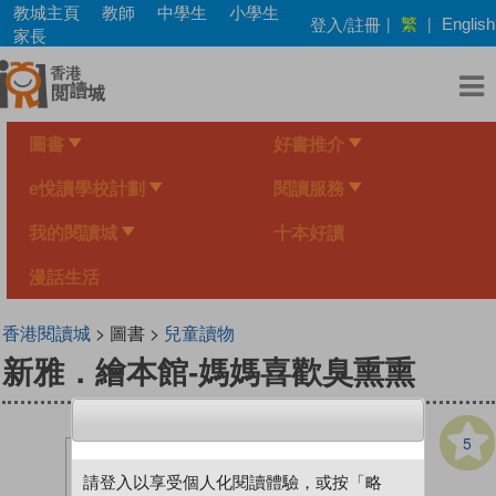
Skip
教城主頁
教師
中學生
小學生
繁
登入/註冊
|
|
English
to
家長
main
content
圖書
好書推介
e悅讀學校計劃
閱讀服務
我的閱讀城
十本好讀
漫話生活
香港閱讀城
> 圖書 >
兒童讀物
新雅．繪本館-媽媽喜歡臭熏熏
5
請登入以享受個人化閱讀體驗，或按「略