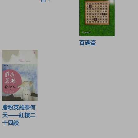
百碼盃
脂粉英雄奈何
天——紅樓二
十四談