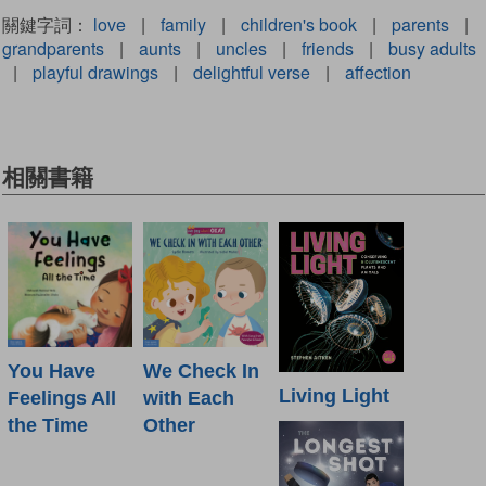
關鍵字詞：
love
|
family
|
children's book
|
parents
|
grandparents
|
aunts
|
uncles
|
friends
|
busy adults
|
playful drawings
|
delightful verse
|
affection
相關書籍
You Have
We Check In
Living Light
Feelings All
with Each
the Time
Other