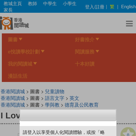
Skip
教城主頁
教師
中學生
小學生
繁
登入/註冊
|
|
English
to
家長
main
content
圖書
好書推介
e悅讀學校計劃
閱讀服務
我的閱讀城
十本好讀
漫話生活
香港閱讀城
> 圖書 >
兒童讀物
香港閱讀城
> 圖書 >
語言文字
>
英文
香港閱讀城
> 圖書 >
學與教
>
德育及公民教育
I Love You All the Time
請登入以享受個人化閱讀體驗，或按「略
0