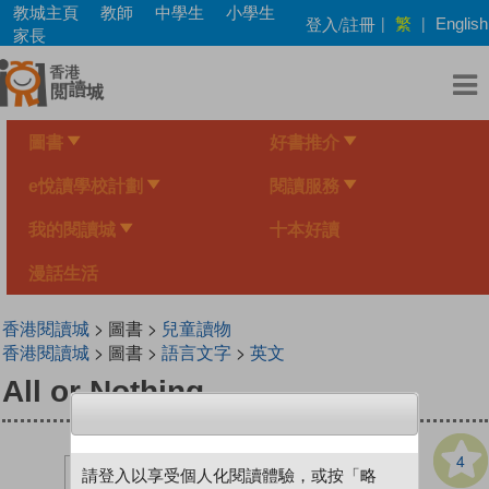
Skip
教城主頁
教師
中學生
小學生
繁
登入/註冊
|
|
English
to
家長
main
content
圖書
好書推介
e悅讀學校計劃
閱讀服務
我的閱讀城
十本好讀
漫話生活
香港閱讀城
> 圖書 >
兒童讀物
香港閱讀城
> 圖書 >
語言文字
>
英文
All or Nothing
4
請登入以享受個人化閱讀體驗，或按「略