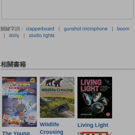
關鍵字詞：
clapperboard
|
gunshot microphone
|
boom
|
dolly
|
studio lights
相關書籍
Wildlife
Living Light
Crossing
The Young