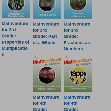
Mathventure
Mathventure
Mathventure
for 3rd
for 3rd
for 3rd
Grade:
Grade: Part
Grade:
Properties of
of a Whole
Fractions as
Multiplicatio
Numbers
n
Mathventure
Mathventure
for 4th
for 4th
Grade:
Grade: