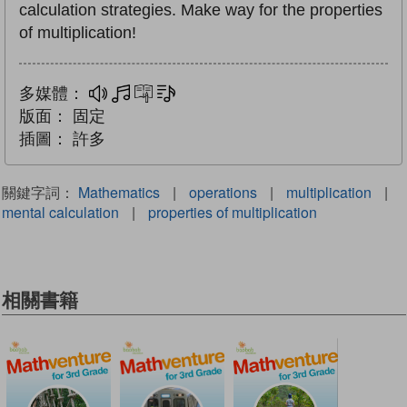
calculation strategies. Make way for the properties
of multiplication!
多媒體：
多媒體
互動練習
文字同步朗讀
版面：
固定
插圖：
許多
關鍵字詞：
Mathematics
|
operations
|
multiplication
|
mental calculation
|
properties of multiplication
相關書籍