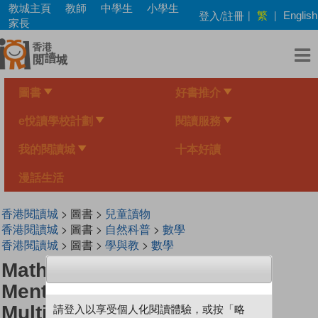
Skip
教城主頁
教師
中學生
小學生
繁
登入/註冊
|
|
English
to
家長
main
content
圖書
好書推介
e悅讀學校計劃
閱讀服務
我的閱讀城
十本好讀
漫話生活
香港閱讀城
> 圖書 >
兒童讀物
香港閱讀城
> 圖書 >
自然科普
>
數學
香港閱讀城
> 圖書 >
學與教
>
數學
Mathventure for 3rd Grade:
Mental Calculation Using
Multiplication
請登入以享受個人化閱讀體驗，或按「略