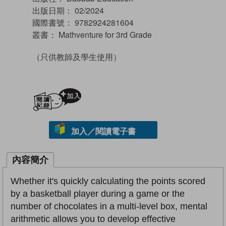
出版日期：
02/2024
國際書號：
9782924281604
叢書：
Mathventure for 3rd Grade
（只供教師及學生使用）
加入閱讀紀錄
加入／閱讀電子書
內容簡介
Whether it's quickly calculating the points scored
by a basketball player during a game or the
number of chocolates in a multi-level box, mental
arithmetic allows you to develop effective