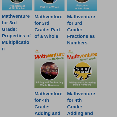
Mathventure
Mathventure
Mathventure
for 3rd
for 3rd
for 3rd
Grade:
Grade: Part
Grade:
Properties of
of a Whole
Fractions as
Multiplicatio
Numbers
n
Mathventure
Mathventure
for 4th
for 4th
Grade:
Grade:
Adding and
Adding and