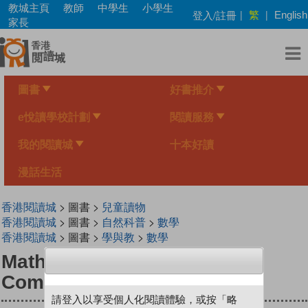
Skip
教城主頁
教師
中學生
小學生
繁
登入/註冊
|
|
English
to
家長
main
content
圖書
好書推介
e悅讀學校計劃
閱讀服務
我的閱讀城
十本好讀
漫話生活
香港閱讀城
> 圖書 >
兒童讀物
香港閱讀城
> 圖書 >
自然科普
>
數學
香港閱讀城
> 圖書 >
學與教
>
數學
Mathventure for 4th Grade:
Comparing Angles
請登入以享受個人化閱讀體驗，或按「略