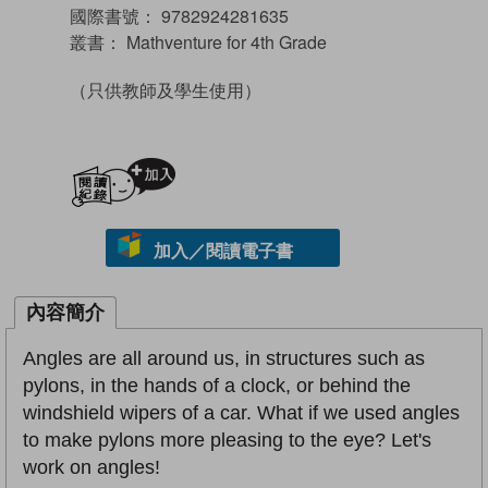
國際書號：
9782924281635
叢書：
Mathventure for 4th Grade
（只供教師及學生使用）
加入閱讀紀錄
加入／閱讀電子書
內容簡介
Angles are all around us, in structures such as
pylons, in the hands of a clock, or behind the
windshield wipers of a car. What if we used angles
to make pylons more pleasing to the eye? Let's
work on angles!