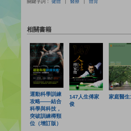
關鍵字詞：
健體
|
醫療
|
體育
相關書籍
運動科學訓練
147人生傅家
家庭醫生1
攻略——結合
俊
科學與科技，
突破訓練樽頸
位（增訂版）