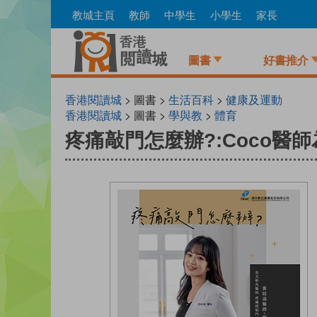
Skip
教城主頁
教師
中學生
小學生
家長
to
main
content
圖書
好書推介
香港閱讀城
> 圖書 >
生活百科
>
健康及運動
香港閱讀城
> 圖書 >
學與教
>
體育
疼痛敲門怎麼辦?:Coco