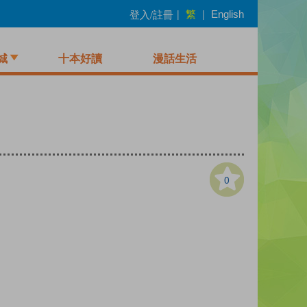
繁
登入/註冊
|
|
English
城
十本好讀
漫話生活
0