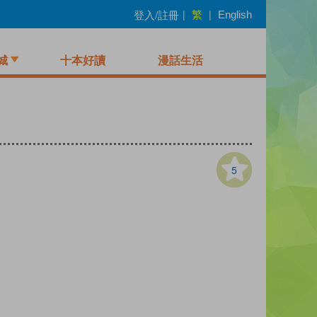
繁
登入/註冊
|
|
English
城
十本好讀
漫話生活
5