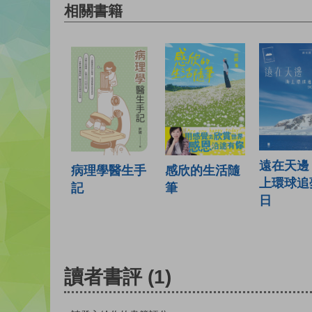
相關書籍
遠在天邊
病理學醫生手
感欣的生活隨
上環球追
記
筆
日
讀者書評
(1)