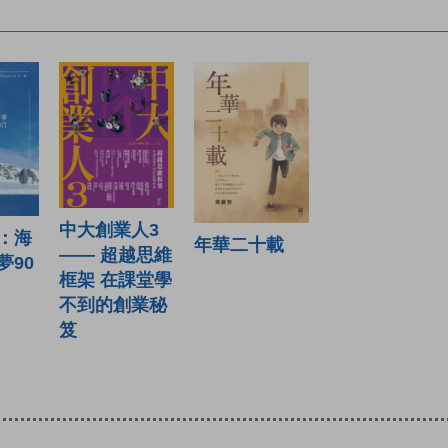
中大創業人3
：海
年華二十載
—— 超越思維
夢90
框架 在課堂學
不到的創業秘
笈