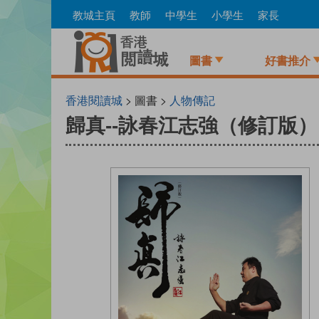
Skip
教城主頁
教師
中學生
小學生
家長
to
main
content
圖書
好書推介
香港閱讀城
> 圖書 >
人物傳記
歸真--詠春江志強（修訂版）