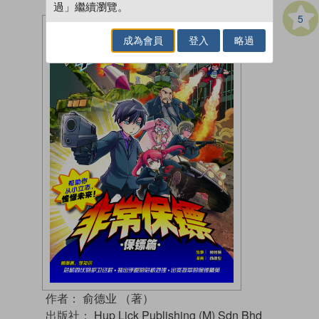
過」繼續瀏覽。
5
成為會員
登入
略過
作者：
俞德业 （著）
出版社：
Hup Lick Publishing (M) Sdn Bhd