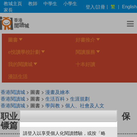
Skip
教城主頁
教師
中學生
小學生
繁
登入/註冊
|
|
English
to
家長
main
content
圖書
好書推介
e悅讀學校計劃
閱讀服務
我的閱讀城
十本好讀
漫話生活
香港閱讀城
> 圖書 >
漫畫及繪本
香港閱讀城
> 圖書 >
生活百科
>
生涯規劃
香港閱讀城
> 圖書 >
學與教
>
個人、社會及人文
职业人气王 17 ~《 非常保镖 》 保
镖篇
請登入以享受個人化閱讀體驗，或按「略