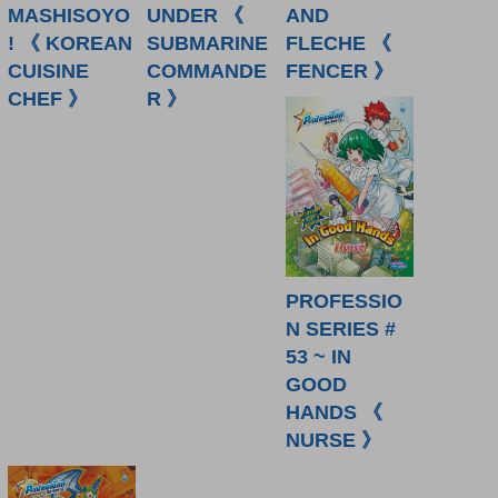
MASHISOYO
UNDER 《
AND
! 《 KOREAN
SUBMARINE
FLECHE 《
CUISINE
COMMANDE
FENCER 》
CHEF 》
R 》
PROFESSIO
N SERIES #
53 ~ IN
GOOD
HANDS 《
NURSE 》