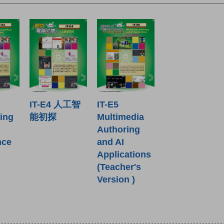
IT-E4 人工智
IT-E5
ing
能初探
Multimedia
Authoring
nce
and AI
Applications
(Teacher's
Version )