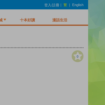
繁
登入/註冊
|
|
English
城
十本好讀
漫話生活
0