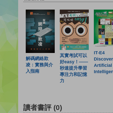
IT-E4
其實考試可以
解碼網絡欺
Discover
好easy！——
凌：實務與介
Artificial
秒速提升學習
入指南
Intellige
專注力和記憶
力
讀者書評
(0)