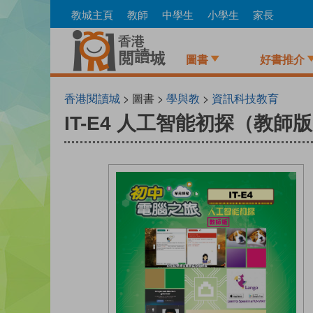
Skip
教城主頁
教師
中學生
小學生
家長
to
main
content
圖書
好書推介
香港閱讀城
> 圖書 >
學與教
>
資訊科技教育
IT-E4 人工智能初探（教師