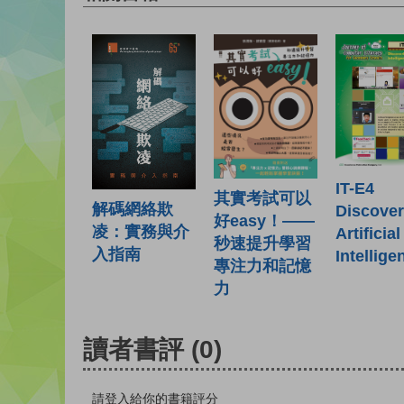
IT-E4
其實考試可以
解碼網絡欺
Discover
好easy！——
凌：實務與介
Artificial
秒速提升學習
入指南
Intellige
專注力和記憶
力
讀者書評
(0)
請登入給你的書籍評分