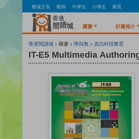
Skip
教城主頁
教師
中學生
小學生
家長
to
main
content
圖書
好書推介
香港閱讀城
> 圖書 >
學與教
>
資訊科技教育
IT-E5 Multimedia Authorin