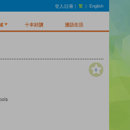
繁
登入/註冊
|
|
English
城
十本好讀
漫話生活
0
ools