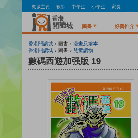
Skip
教城主頁
教師
中學生
小學生
家長
to
main
content
圖書
好書推介
香港閱讀城
> 圖書 >
漫畫及繪本
香港閱讀城
> 圖書 >
兒童讀物
數碼西遊加强版 19