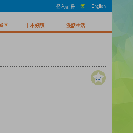
繁
登入/註冊
|
|
English
城
十本好讀
漫話生活
3.7