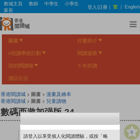
Skip
教城主頁
教師
中學生
小學生
繁
登入/註冊
|
|
English
to
家長
main
content
圖書
好書推介
e悅讀學校計劃
閱讀服務
我的閱讀城
十本好讀
漫話生活
香港閱讀城
> 圖書 >
漫畫及繪本
香港閱讀城
> 圖書 >
兒童讀物
數碼西遊加强版 24
0
請登入以享受個人化閱讀體驗，或按「略