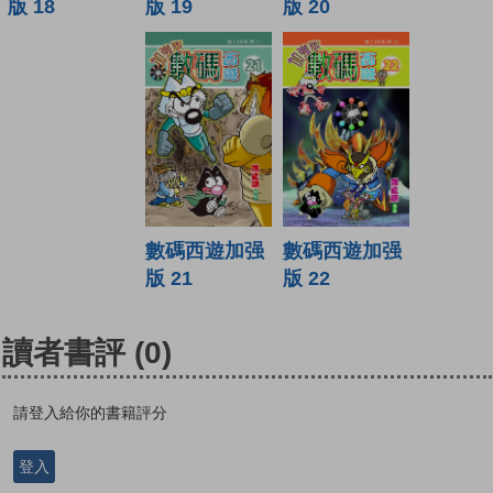
版 19
版 20
版 18
數碼西遊加强
數碼西遊加强
版 21
版 22
讀者書評
(0)
請登入給你的書籍評分
登入