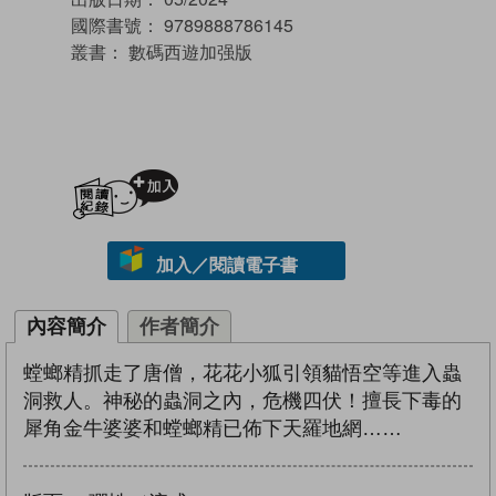
國際書號：
9789888786145
叢書：
數碼西遊加强版
加入閱讀紀錄
加入／閱讀電子書
內容簡介
作者簡介
螳螂精抓走了唐僧，花花小狐引領貓悟空等進入蟲
洞救人。神秘的蟲洞之內，危機四伏！擅長下毒的
犀角金牛婆婆和螳螂精已佈下天羅地網……