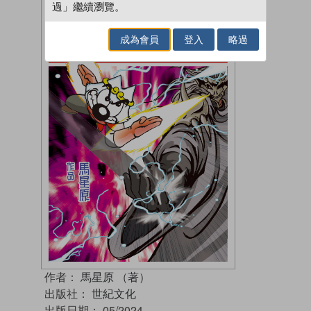
過」繼續瀏覽。
成為會員
登入
略過
作者：
馬星原 （著）
出版社：
世紀文化
出版日期：
05/2024