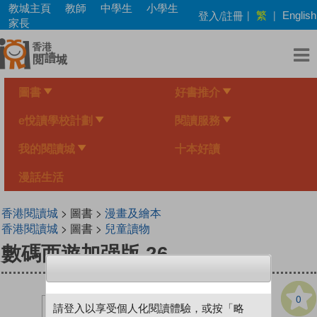
Skip
教城主頁
教師
中學生
小學生
繁
登入/註冊
|
|
English
to
家長
main
content
圖書
好書推介
e悅讀學校計劃
閱讀服務
我的閱讀城
十本好讀
漫話生活
香港閱讀城
> 圖書 >
漫畫及繪本
香港閱讀城
> 圖書 >
兒童讀物
數碼西遊加强版 26
0
請登入以享受個人化閱讀體驗，或按「略