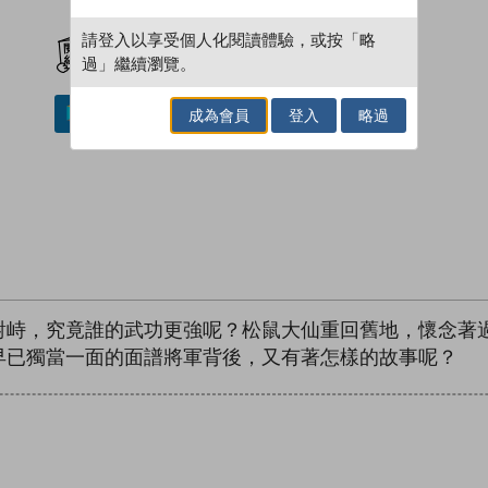
加入閱讀紀錄
請登入以享受個人化閱讀體驗，或按「略
過」繼續瀏覽。
成為會員
登入
略過
加入／閱讀電子書
對峙，究竟誰的武功更強呢？松鼠大仙重回舊地，懷念著
早已獨當一面的面譜將軍背後，又有著怎樣的故事呢？