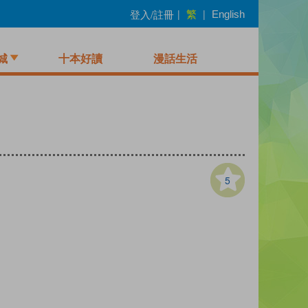
繁
登入/註冊
|
|
English
城
十本好讀
漫話生活
5