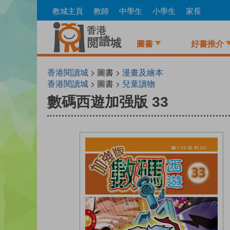
Skip
教城主頁
教師
中學生
小學生
家長
to
main
content
圖書
好書推介
香港閱讀城
> 圖書 >
漫畫及繪本
香港閱讀城
> 圖書 >
兒童讀物
數碼西遊加强版 33