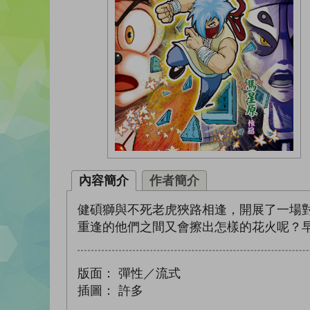
內容簡介
作者簡介
健碩獅與不死老虎狹路相逢，開展了一場
重逢的他們之間又會擦出怎樣的花火呢？
版面：
彈性／流式
插圖：
許多