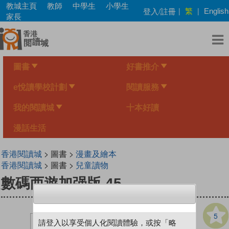
Skip
教城主頁
教師
中學生
小學生
繁
登入/註冊
|
|
English
to
家長
main
content
圖書
好書推介
e悅讀學校計劃
閱讀服務
我的閱讀城
十本好讀
漫話生活
香港閱讀城
> 圖書 >
漫畫及繪本
香港閱讀城
> 圖書 >
兒童讀物
數碼西遊加强版 45
5
請登入以享受個人化閱讀體驗，或按「略