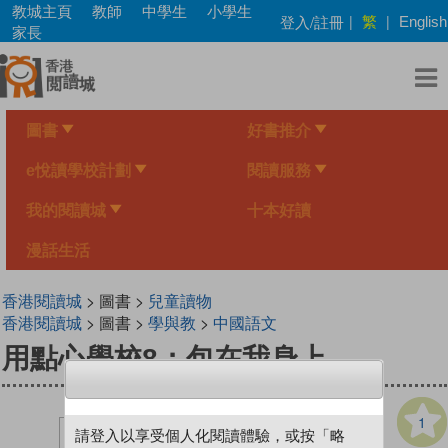
Skip
教城主頁
教師
中學生
小學生
繁
登入/註冊
|
|
English
to
家長
main
content
圖書
好書推介
e悅讀學校計劃
閱讀服務
我的閱讀城
十本好讀
漫話生活
香港閱讀城
> 圖書 >
兒童讀物
香港閱讀城
> 圖書 >
學與教
>
中國語文
用點心學校8：包在我身上
1
請登入以享受個人化閱讀體驗，或按「略