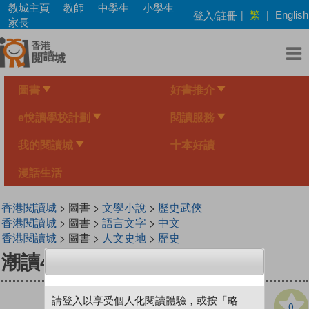
Skip
教城主頁
教師
中學生
小學生
繁
登入/註冊
|
|
English
to
家長
main
content
圖書
好書推介
e悅讀學校計劃
閱讀服務
我的閱讀城
十本好讀
漫話生活
香港閱讀城
> 圖書 >
文學小說
>
歷史武俠
香港閱讀城
> 圖書 >
語言文字
>
中文
香港閱讀城
> 圖書 >
人文史地
>
歷史
潮讀4000年 8
請登入以享受個人化閱讀體驗，或按「略
0