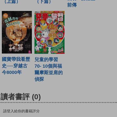
（上篇）
（下篇）
前傳
國寶帶我看歷
兒童的學習
史──穿越古
70- 10個與福
今8000年
爾摩斯並肩的
偵探
讀者書評
(0)
請登入給你的書籍評分