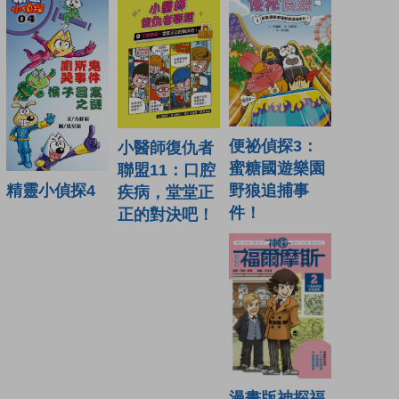
便祕偵探3：
小醫師復仇者
蜜糖國遊樂園
聯盟11：口腔
野狼追捕事
精靈小偵探4
疾病，堂堂正
件！
正的對決吧！
漫畫版神探福