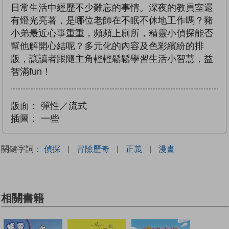
日常生活中經歷不少難忘的事情。深夜的教員室還
有燈光亮著，是哪位老師在不眠不休地工作嗎？豬
小弟最近心事重重，頻頻上廁所，精靈小偵探能否
幫他解開心結呢？多元化的內容及色彩繽紛的排
版，讓讀者跟隨主角輕輕鬆鬆學習生活小智慧，益
智滿fun！
版面：
彈性／流式
插圖：
一些
關鍵字詞：
偵探
|
冒險歷奇
|
正義
|
漫畫
相關書籍