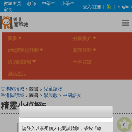
Skip
教城主頁
教師
中學生
小學生
繁
登入/註冊
|
|
English
to
家長
main
content
圖書
好書推介
e悅讀學校計劃
閱讀服務
我的閱讀城
十本好讀
漫話生活
香港閱讀城
> 圖書 >
兒童讀物
香港閱讀城
> 圖書 >
學與教
>
中國語文
精靈小偵探5
0
請登入以享受個人化閱讀體驗，或按「略