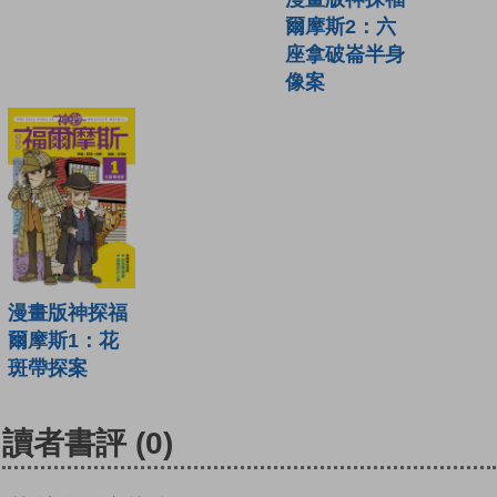
爾摩斯2：六
座拿破崙半身
像案
漫畫版神探福
爾摩斯1：花
斑帶探案
讀者書評
(0)