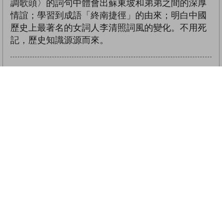
調歌頭〉的詞句中體會出蘇東坡和弟弟之間的深厚
情誼；學習到成語「終南捷徑」的由來；明白中國
歷史上最著名的女詞人李清照詞風的變化。不用死
記，歷史知識源源而來。
版面：
彈性／流式
插圖：
一些
相關書籍
決戰詩神殿