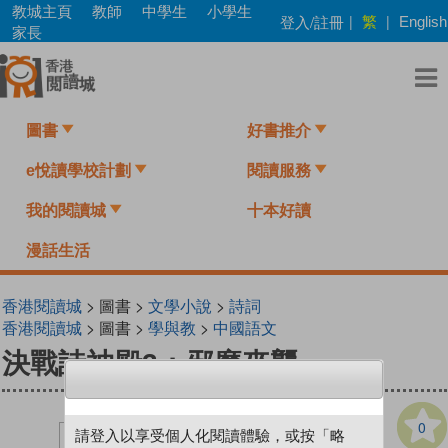
Skip
教城主頁
教師
中學生
小學生
繁
登入/註冊
|
|
English
to
家長
main
content
圖書
好書推介
e悅讀學校計劃
閱讀服務
我的閱讀城
十本好讀
漫話生活
香港閱讀城
> 圖書 >
文學小說
>
詩詞
香港閱讀城
> 圖書 >
學與教
>
中國語文
決戰詩神殿3：邪魔來襲
0
請登入以享受個人化閱讀體驗，或按「略