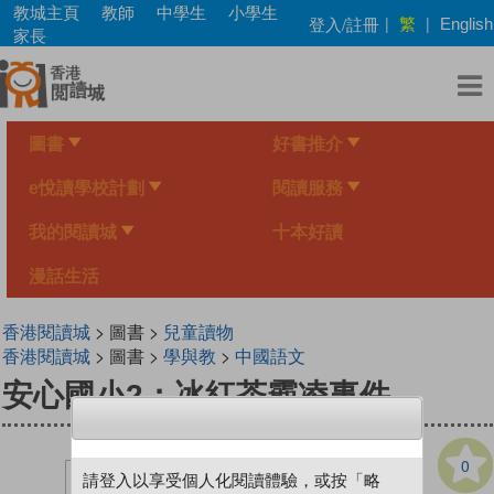
Skip
教城主頁
教師
中學生
小學生
繁
登入/註冊
|
|
English
to
家長
main
content
圖書
好書推介
e悅讀學校計劃
閱讀服務
我的閱讀城
十本好讀
漫話生活
香港閱讀城
> 圖書 >
兒童讀物
香港閱讀城
> 圖書 >
學與教
>
中國語文
安心國小2：冰紅茶霸凌事件
0
請登入以享受個人化閱讀體驗，或按「略