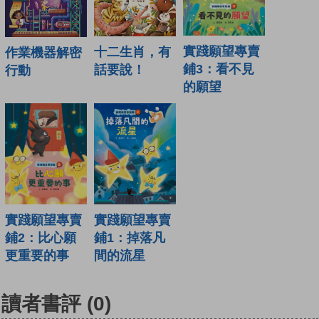
實踐願望專賣
十二生肖，有
作業機器解密
鋪3：看不見
話要說！
行動
的願望
實踐願望專賣
實踐願望專賣
鋪1：掉落凡
鋪2：比心願
間的流星
更重要的事
讀者書評
(0)