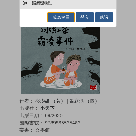
過」繼續瀏覽。
成為會員
登入
略過
作者：
岑澎維 （著）
|
張庭瑀 （圖）
出版社：
小天下
出版日期：
09/2020
國際書號：
9789865535483
叢書：
文學館