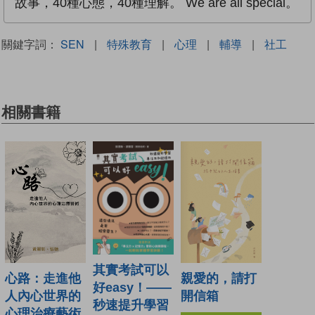
故事，40種心態，40種理解。 We are all special。
關鍵字詞：
SEN
|
特殊教育
|
心理
|
輔導
|
社工
相關書籍
其實考試可以
心路：走進他
親愛的，請打
好easy！——
人內心世界的
開信箱
秒速提升學習
心理治療藝術