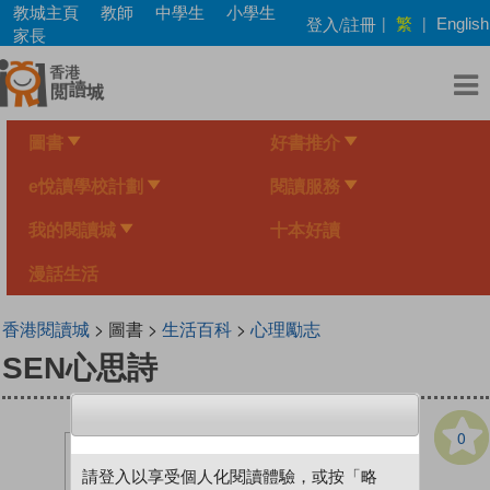
Skip
教城主頁
教師
中學生
小學生
繁
登入/註冊
|
|
English
to
家長
main
content
圖書
好書推介
e悅讀學校計劃
閱讀服務
我的閱讀城
十本好讀
漫話生活
香港閱讀城
> 圖書 >
生活百科
>
心理勵志
SEN心思詩
0
請登入以享受個人化閱讀體驗，或按「略