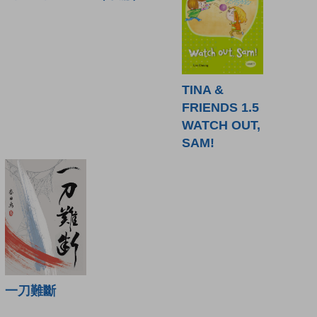
TINA &
FRIENDS 1.5
WATCH OUT,
SAM!
一刀難斷