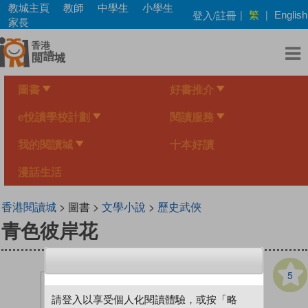
Skip
教城主頁
教師
中學生
小學生
繁
登入/註冊
|
|
English
to
家長
main
content
圖書
好書推介
e悅讀學校計劃
閱讀服務
我的閱讀城
十本好讀
漫話生活
香港閱讀城
> 圖書 >
文學小說
>
歷史武俠
青色彼岸花
5
請登入以享受個人化閱讀體驗，或按「略