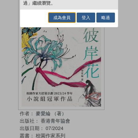
過」繼續瀏覽。
成為會員
登入
略過
作者：
麥愛綸 （著）
出版社：
香港青年協會
出版日期：
07/2024
叢書：
校園作家系列