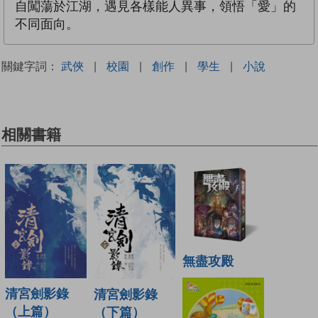
自闖蕩於江湖，遇見各樣能人異事，領悟「愛」的
不同面向。
關鍵字詞：
武俠
|
校園
|
創作
|
學生
|
小說
相關書籍
無盡攻殿
清宮劍影錄
清宮劍影錄
（上篇）
（下篇）