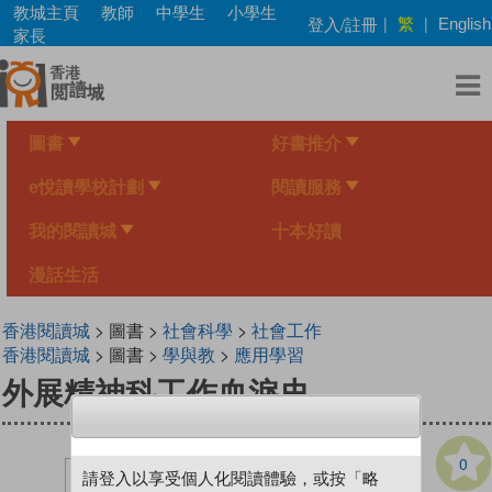
Skip
教城主頁
教師
中學生
小學生
繁
登入/註冊
|
|
English
to
家長
main
content
圖書
好書推介
e悅讀學校計劃
閱讀服務
我的閱讀城
十本好讀
漫話生活
香港閱讀城
> 圖書 >
社會科學
>
社會工作
香港閱讀城
> 圖書 >
學與教
>
應用學習
外展精神科工作血淚史
0
請登入以享受個人化閱讀體驗，或按「略