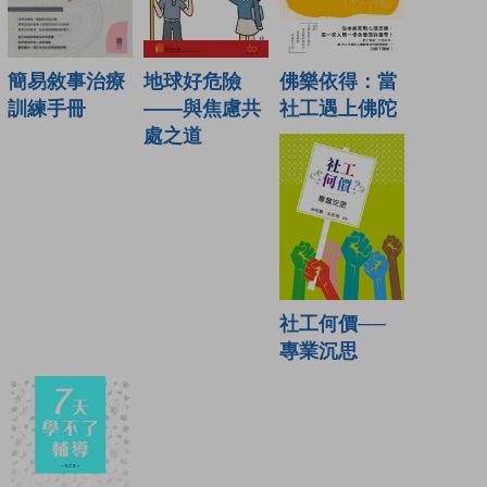
地球好危險
簡易敘事治療
佛樂依得：當
——與焦慮共
訓練手冊
社工遇上佛陀
處之道
社工何價──
專業沉思