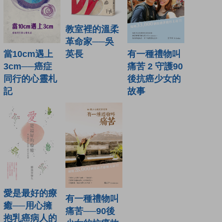
教室裡的溫柔
革命家──吳
當10cm遇上
英長
有一種禮物叫
3cm──癌症
痛苦 2 守護90
同行的心靈札
後抗癌少女的
記
故事
愛是最好的療
有一種禮物叫
癒──用心擁
痛苦──90後
抱乳癌病人的