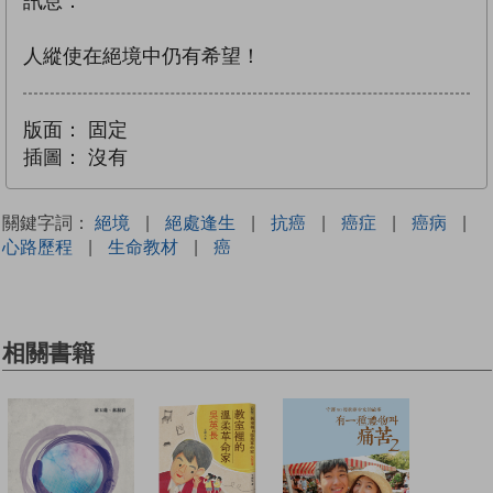
訊息：
人縱使在絕境中仍有希望！
版面：
固定
插圖：
沒有
關鍵字詞：
絕境
|
絕處逢生
|
抗癌
|
癌症
|
癌病
|
心路歷程
|
生命教材
|
癌
相關書籍