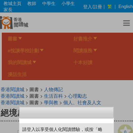
Skip
教城主頁
教師
中學生
小學生
繁
登入/註冊
|
|
English
to
家長
main
content
圖書
好書推介
e悅讀學校計劃
閱讀服務
我的閱讀城
十本好讀
漫話生活
香港閱讀城
> 圖書 >
人物傳記
香港閱讀城
> 圖書 >
生活百科
>
心理勵志
香港閱讀城
> 圖書 >
學與教
>
個人、社會及人文
絕境感言
請登入以享受個人化閱讀體驗，或按「略
0