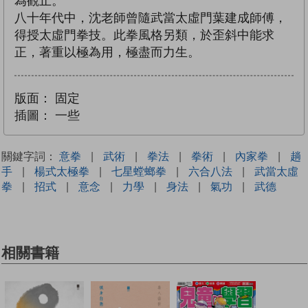
為觀止。
八十年代中，沈老師曾隨武當太虛門葉建成師傅，
得授太虛門拳技。此拳風格另類，於歪斜中能求
正，著重以極為用，極盡而力生。
版面：
固定
插圖：
一些
關鍵字詞：
意拳
|
武術
|
拳法
|
拳術
|
內家拳
|
趟
手
|
楊式太極拳
|
七星螳螂拳
|
六合八法
|
武當太虛
拳
|
招式
|
意念
|
力學
|
身法
|
氣功
|
武德
相關書籍