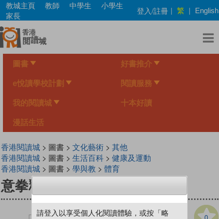
Skip
教城主頁
教師
中學生
小學生
繁
登入/註冊
|
|
English
to
家長
main
content
圖書
好書推介
e悅讀學校計劃
閱讀服務
我的閱讀城
十本好讀
漫話生活
香港閱讀城
> 圖書 >
文化藝術
>
其他
香港閱讀城
> 圖書 >
生活百科
>
健康及運動
香港閱讀城
> 圖書 >
學與教
>
體育
意拳釋義——十二趟手
請登入以享受個人化閱讀體驗，或按「略
0