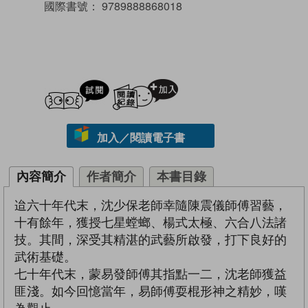
國際書號：
9789888868018
試閲
加入閱讀紀錄
加入／閱讀電子書
內容簡介
作者簡介
本書目錄
迨六十年代末，沈少保老師幸隨陳震儀師傅習藝，
十有餘年，獲授七星螳螂、楊式太極、六合八法諸
技。其間，深受其精湛的武藝所啟發，打下良好的
武術基礎。
七十年代末，蒙易發師傅其指點一二，沈老師獲益
匪淺。如今回憶當年，易師傅耍棍形神之精妙，嘆