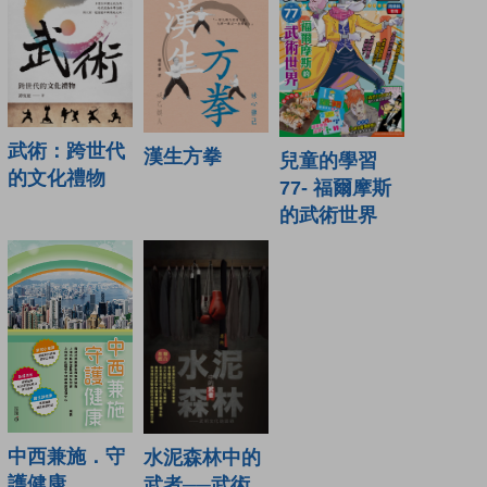
武術：跨世代
漢生方拳
兒童的學習
的文化禮物
77- 福爾摩斯
的武術世界
中西兼施．守
水泥森林中的
護健康
武者──武術