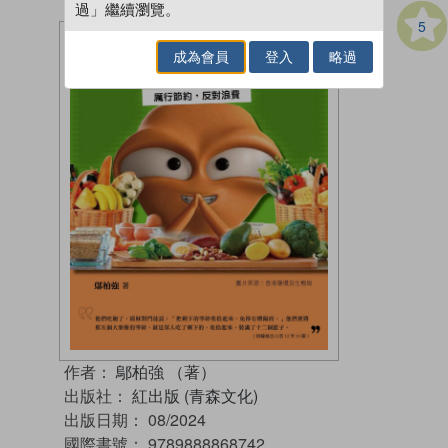
過」繼續瀏覽。
5
成為會員
登入
略過
作者：
鄔柏強 （著）
出版社：
紅出版 (青森文化)
出版日期：
08/2024
國際書號：
9789888868742