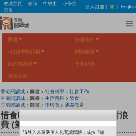
Skip
教城主頁
教師
中學生
小學生
繁
登入/註冊
|
|
English
to
家長
main
content
圖書
好書推介
e悅讀學校計劃
閱讀服務
我的閱讀城
十本好讀
漫話生活
香港閱讀城
> 圖書 >
社會科學
>
社會工作
香港閱讀城
> 圖書 >
生活百科
>
飲食
香港閱讀城
> 圖書 >
學與教
>
通識教育
惜食咪做大嘥鬼：厲行節約反對浪
費 (第二版)
請登入以享受個人化閱讀體驗，或按「略