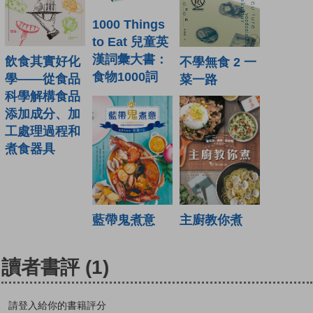
1000 Things
to Eat 兒童英
漢詞彙大書：
飲食其實好化
不學無食 2 一
食物1000詞
學——從食品
菜一路
科學解構食品
添加成分、加
工處理過程和
煮食器具
主廚教你煮
藍帶鬼煮意
讀者書評
(1)
請登入給你的書籍評分