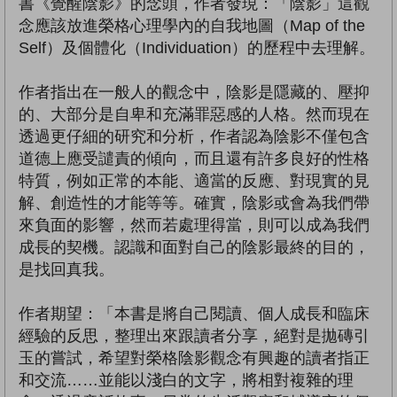
書《覺醒陰影》的念頭，作者發現：「陰影」這觀
念應該放進榮格心理學內的自我地圖（Map of the
Self）及個體化（Individuation）的歷程中去理解。
作者指出在一般人的觀念中，陰影是隱藏的、壓抑
的、大部分是自卑和充滿罪惡感的人格。然而現在
透過更仔細的研究和分析，作者認為陰影不僅包含
道德上應受譴責的傾向，而且還有許多良好的性格
特質，例如正常的本能、適當的反應、對現實的見
解、創造性的才能等等。確實，陰影或會為我們帶
來負面的影響，然而若處理得當，則可以成為我們
成長的契機。認識和面對自己的陰影最終的目的，
是找回真我。
作者期望：「本書是將自己閱讀、個人成長和臨床
經驗的反思，整理出來跟讀者分享，絕對是拋磚引
玉的嘗試，希望對榮格陰影觀念有興趣的讀者指正
和交流……並能以淺白的文字，將相對複雜的理