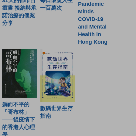
31天的都市自
每日懷疑人生
Pandemic
癒書 接納與承
一百萬次
Minds
諾治療的個案
COVID-19
分享
and Mental
Health in
Hong Kong
躺而不平的
數碼世界生存
「哥布林」
指南
——後疫情下
的香港人心理
學