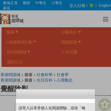
Skip
教城主頁
教師
中學生
小學生
繁
登入/註冊
|
|
English
to
家長
main
content
圖書
好書推介
e悅讀學校計劃
閱讀服務
我的閱讀城
十本好讀
漫話生活
香港閱讀城
> 圖書 >
社會科學
>
社會學
香港閱讀城
> 圖書 >
生活百科
>
心理勵志
覺醒陰影
0
請登入以享受個人化閱讀體驗，或按「略