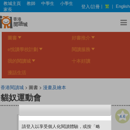
Skip
教城主頁
教師
中學生
小學生
繁
登入/註冊
|
|
English
to
家長
main
content
圖書
好書推介
e悅讀學校計劃
閱讀服務
我的閱讀城
十本好讀
漫話生活
香港閱讀城
> 圖書 >
漫畫及繪本
貓奴運動會
4.6
請登入以享受個人化閱讀體驗，或按「略