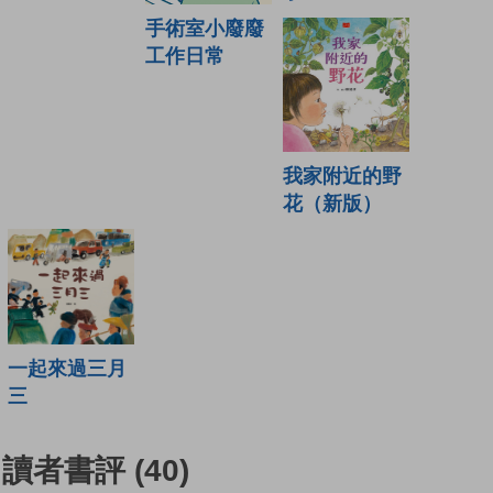
手術室小廢廢
工作日常
我家附近的野
花（新版）
一起來過三月
三
讀者書評
(40)