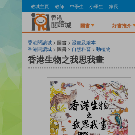
Skip
教城主頁
教師
中學生
小學生
家長
to
main
content
圖書
好書推介
香港閱讀城
> 圖書 >
漫畫及繪本
香港閱讀城
> 圖書 >
自然科普
>
動植物
香港生物之我思我畫