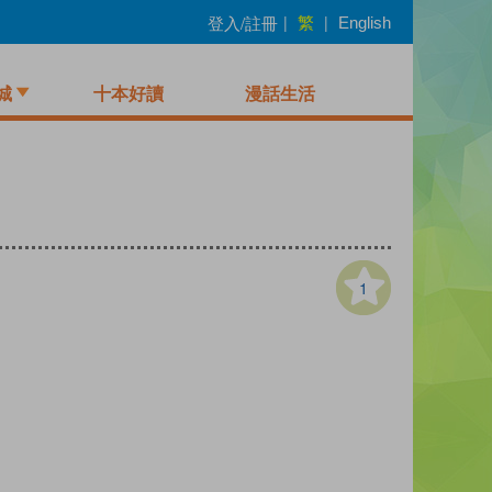
繁
登入/註冊
|
|
English
城
十本好讀
漫話生活
1