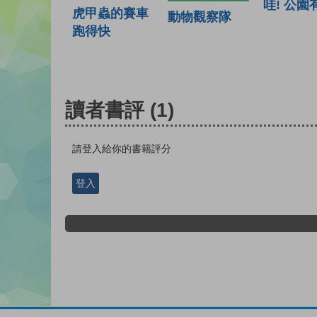
哇! 公園
虎甲蟲的賽車
動物觀察隊
跑得快
讀者書評
(1)
請登入給你的書籍評分
登入