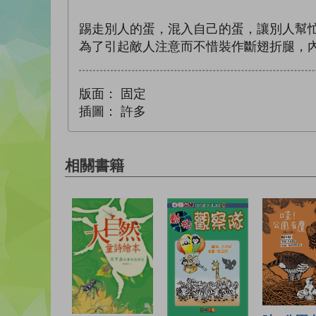
踢走別人的蛋，混入自己的蛋，讓別人幫忙
為了引起敵人注意而不惜裝作斷翅折腿，
版面：
固定
插圖：
許多
相關書籍