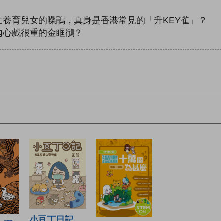
養育兒女的噪鵑，真身是香港常見的「升KEY雀」？
內心戲很重的金眶鴴？
小豆丁日記