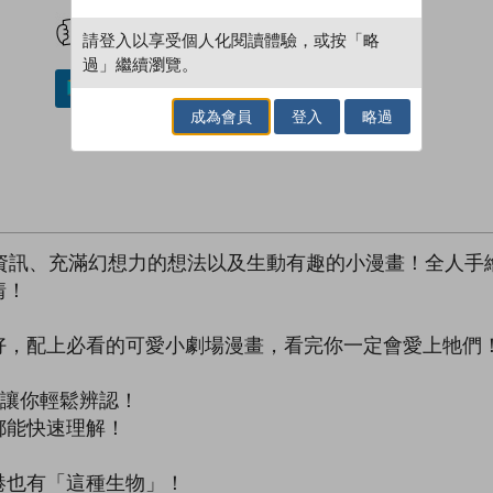
試閲
加入閱讀紀錄
請登入以享受個人化閱讀體驗，或按「略
過」繼續瀏覽。
加入／閱讀電子書
成為會員
登入
略過
本資訊、充滿幻想力的想法以及生動有趣的小漫畫！全人手
情！
好，配上必看的可愛小劇場漫畫，看完你一定會愛上牠們
，讓你輕鬆辨認！
都能快速理解！
港也有「這種生物」！