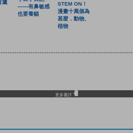
有鷹
STEM ON！
——有鼻敏感
漫畫十萬個為
也要養貓
甚麼．動物、
植物
更多書評