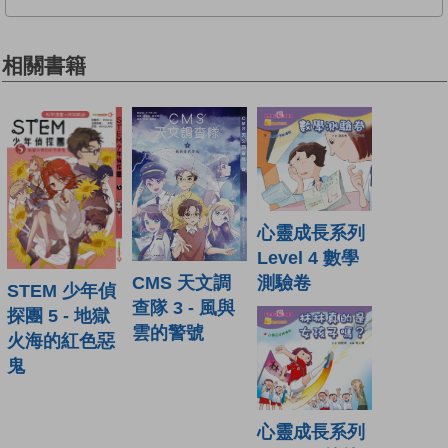
相關書籍
心靈成長系列
Level 4 數學
CMS 天文調
測驗卷
STEM 少年偵
查隊 3 - 風與
探團 5 - 地獄
雲的警號
火海的紅色惡
鬼
心靈成長系列