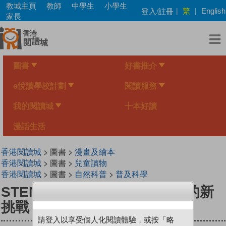
Skip
教城主頁
教師
中學生
小學生
繁
登入/註冊
|
|
English
to
家長
main
content
圖書
好書推介
e悅讀學校計劃
閱讀服務
我的閱讀城
十本好讀
漫話生活
香港閱讀城
> 圖書 >
漫畫及繪本
香港閱讀城
> 圖書 >
兒童讀物
香港閱讀城
> 圖書 >
自然科普
>
普及科學
STEM A+ 特攻 1 - STEM Sir 的新
挑戰
請登入以享受個人化閱讀體驗，或按「略