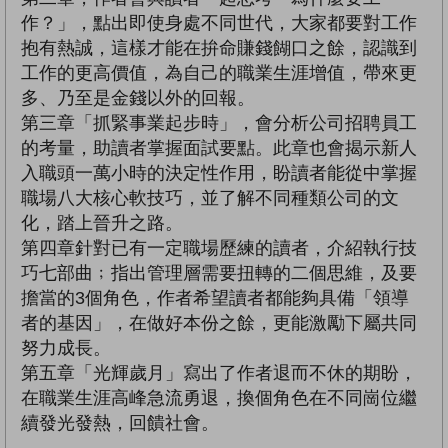
作？」，點出即使身處不同世代，大家都要對工作
抱有熱誠，這樣才能在拚命賺錢餬口之餘，認識到
工作的更高價值，為自己的職業生涯增值，帶來更
多、乃至是金錢以外的回報。
第三章「抓緊事業起步時」，會分析公司招聘員工
的考量，助讀者掌握面試要點。此章也會揭示新人
入職頭一萬小時的決定性作用，盼讀者能從中掌握
職場八大核心軟技巧，並了解不同種類公司的文
化，踏上晉升之路。
第四章針對已有一定職場歷練的讀者，介紹執行技
巧七部曲﹔指出管理層需要扭轉的二個思維，及要
擔當的3個角色，作者希望讀者都能夠具備「領導
者的基因」，在做好本份之餘，更能激勵下屬共同
努力成長。
第五章「光輝歲月」寫出了作者退而不休的期盼，
在職業生涯高峰急流勇退，換個角色在不同崗位繼
續發光發熱，回饋社會。