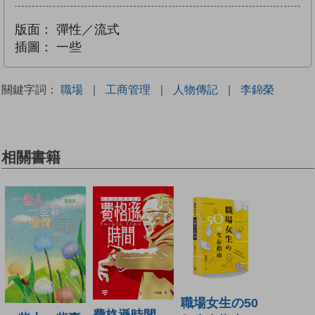
版面：
彈性／流式
插圖：
一些
關鍵字詞：
職場
|
工商管理
|
人物傳記
|
李錦榮
相關書籍
職場女生の50
費格遜時間