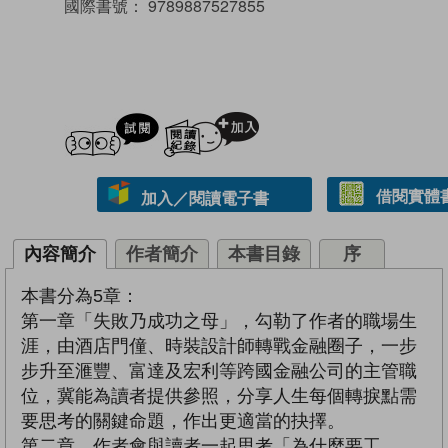
國際書號：
9789887527855
試閲
加入閱讀紀錄
借閱實體
加入／閱讀電子書
內容簡介
作者簡介
本書目錄
序
本書分為5章：
第一章「失敗乃成功之母」，勾勒了作者的職場生
涯，由酒店門僮、時裝設計師轉戰金融圈子，一步
步升至滙豐、富達及宏利等跨國金融公司的主管職
位，冀能為讀者提供參照，分享人生每個轉捩點需
要思考的關鍵命題，作出更適當的抉擇。
第二章，作者會與讀者一起思考「為什麼要工