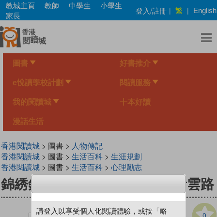
Skip
教城主頁
教師
中學生
小學生
繁
登入/註冊
|
|
English
to
家長
main
content
圖書
好書推介
e悅讀學校計劃
閱讀服務
我的閱讀城
十本好讀
漫話生活
香港閱讀城
> 圖書 >
人物傳記
香港閱讀城
> 圖書 >
生活百科
>
生涯規劃
香港閱讀城
> 圖書 >
生活百科
>
心理勵志
錦綉錢情──職場必殺技 編織青雲路
請登入以享受個人化閱讀體驗，或按「略
0