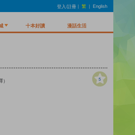
繁
登入/註冊
|
|
English
城
十本好讀
漫話生活
5
譯）