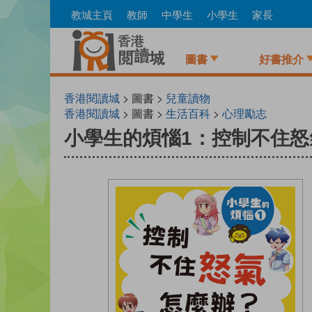
Skip
教城主頁
教師
中學生
小學生
家長
to
main
content
圖書
好書推介
香港閱讀城
> 圖書 >
兒童讀物
香港閱讀城
> 圖書 >
生活百科
>
心理勵志
小學生的煩惱1：控制不住怒