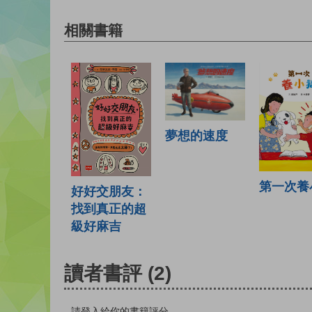
相關書籍
夢想的速度
第一次養
好好交朋友：
找到真正的超
級好麻吉
讀者書評
(2)
請登入給你的書籍評分