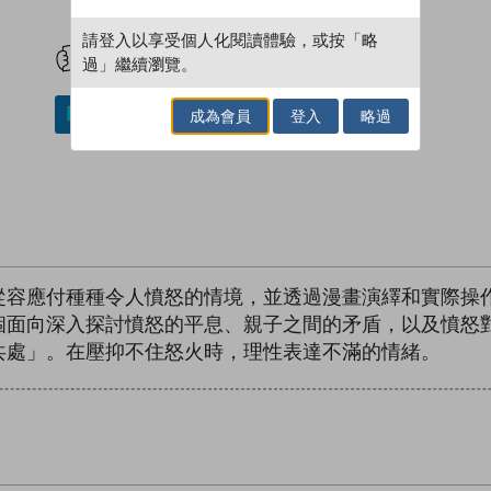
試閲
加入閱讀紀錄
請登入以享受個人化閱讀體驗，或按「略
過」繼續瀏覽。
成為會員
登入
略過
加入／閱讀電子書
從容應付種種令人憤怒的情境，並透過漫畫演繹和實際操
個面向深入探討憤怒的平息、親子之間的矛盾，以及憤怒
共處」。在壓抑不住怒火時，理性表達不滿的情緒。