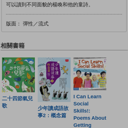
可以讀到不同面貌的楊喚和他的童詩。
版面：
彈性／流式
相關書籍
I Can Learn
二十四節氣兒
Social
歌
少年讀成語故
Skills!:
事2：概念篇
Poems About
Getting