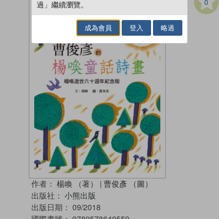
0
過」繼續瀏覽。
成為會員
登入
略過
作者：
楊喚 （著）
|
曹俊彥 （圖）
出版社：
小熊出版
出版日期：
09/2018
國際書號：
9789578640559