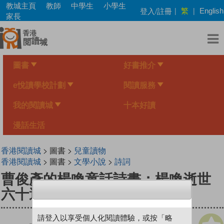
Skip
教城主頁
教師
中學生
小學生
繁
登入/註冊
|
|
English
to
家長
main
content
圖書
好書推介
e悅讀學校計劃
閱讀服務
我的閱讀城
十本好讀
漫話生活
香港閱讀城
> 圖書 >
兒童讀物
香港閱讀城
> 圖書 >
文學小說
>
詩詞
曹俊彥的楊喚童話詩畫：楊喚逝世
六十週年紀念版（新版）
請登入以享受個人化閱讀體驗，或按「略