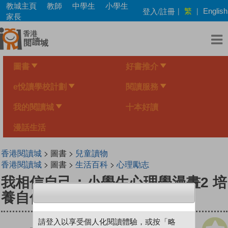
Skip
教城主頁
教師
中學生
小學生
繁
登入/註冊
|
|
English
to
家長
main
content
圖書
好書推介
e悅讀學校計劃
閱讀服務
我的閱讀城
十本好讀
漫話生活
香港閱讀城
> 圖書 >
兒童讀物
香港閱讀城
> 圖書 >
生活百科
>
心理勵志
我相信自己：小學生心理學漫畫2 培
養自信力！
請登入以享受個人化閱讀體驗，或按「略