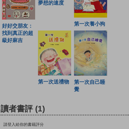
夢想的速度
第一次養小狗
好好交朋友：
找到真正的超
級好麻吉
第一次送禮物
第一次自己睡
覺
讀者書評
(1)
請登入給你的書籍評分