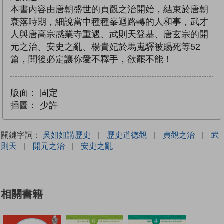
本書內容由唐朝盛世的貞觀之治開始，結束於唐朝
衰落時期，細說當中種種峯迴路轉的人和事，武才
人與唐高宗感業寺重遇、武則天登基、唐玄宗的開
元之治、安史之亂、楊貴妃於馬嵬驛被賜死等52
篇，閱後必定讓你愛不釋手，欲罷不能！
版面：
固定
插圖：
少許
關鍵字詞：
吳姐姐講歷史
|
歷史道德觀
|
貞觀之治
|
武
則天
|
開元之治
|
安史之亂
相關書籍