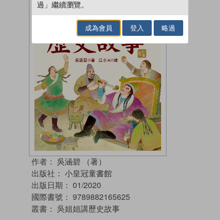
過」繼續瀏覽。
成為會員
登入
略過
作者：
吳涵碧 （著）
出版社：
小皇冠童書館
出版日期：
01/2020
國際書號：
9789882165625
叢書：
吳姐姐講歷史故事