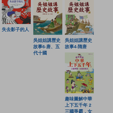
失去影子的人
吳姐姐講歷史
吳姐姐講歷史
故事6‧唐、五
故事4‧隋唐
代十國
趣味圖解中華
上下五千年 2
三國爭霸．女