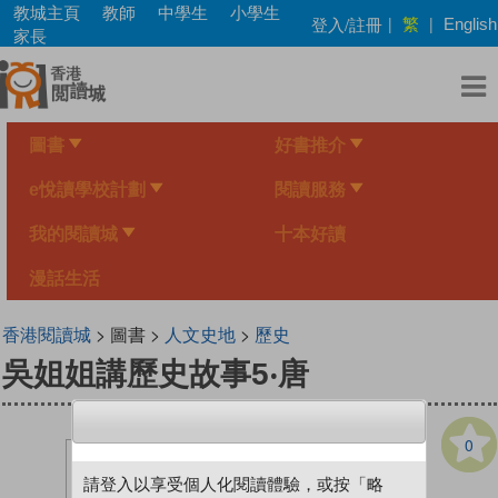
Skip
教城主頁
教師
中學生
小學生
繁
登入/註冊
|
|
English
to
家長
main
content
圖書
好書推介
e悅讀學校計劃
閱讀服務
我的閱讀城
十本好讀
漫話生活
香港閱讀城
> 圖書 >
人文史地
>
歷史
吳姐姐講歷史故事5‧唐
0
請登入以享受個人化閱讀體驗，或按「略