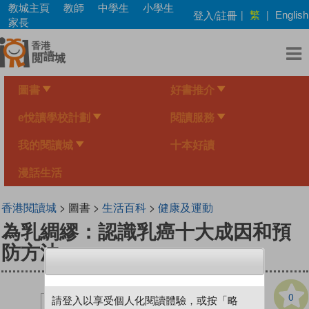
Skip
教城主頁
教師
中學生
小學生
繁
登入/註冊
|
|
English
to
家長
main
content
圖書
好書推介
e悅讀學校計劃
閱讀服務
我的閱讀城
十本好讀
漫話生活
香港閱讀城
> 圖書 >
生活百科
>
健康及運動
為乳綢繆：認識乳癌十大成因和預
防方法
0
請登入以享受個人化閱讀體驗，或按「略