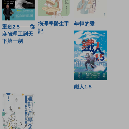
年輕的愛
病理學醫生手
重劍2.5——從
記
麻省理工到天
下第一劍
鐵人1.5