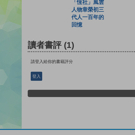
「恆社」風雲
人物章榮初三
代人一百年的
回憶
讀者書評
(1)
請登入給你的書籍評分
登入