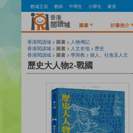
Skip
教城主頁
教師
中學生
小學生
家長
to
main
content
圖書
好書推介
香港閱讀城
> 圖書 >
人物傳記
香港閱讀城
> 圖書 >
人文史地
>
歷史
香港閱讀城
> 圖書 >
學與教
>
個人、社會及人文
歷史大人物2-戰國