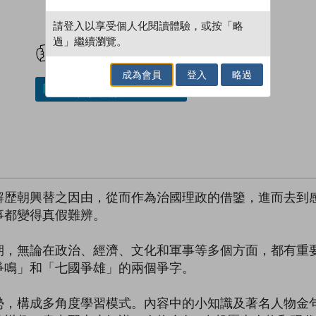
請登入以享受個人化閱讀體驗，或按「略
試閲
加入閱讀紀錄
過」繼續瀏覽。
成為會員
登入
略過
加入／閱讀電子書
解歴朝興替之因由，從而作為治國理政的借鑒，進而去到
事都變得真假難辨。
期，無論在政治、經濟、文化和軍事等多個方面，都有重
爭鳴」和「七國爭雄」的兩個爭字。
勢，構成多角度學習模式。內容中的小知識及著名人物金