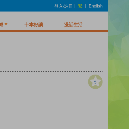
繁
登入/註冊
|
|
English
城
十本好讀
漫話生活
5