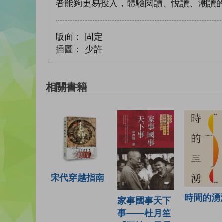
者能夠更易投入，體驗閱讀、悅讀、潮讀的
版面：
固定
插圖：
少許
相關書籍
宋代穿越指南
時間的湧
家事國事天下
事——杜月笙