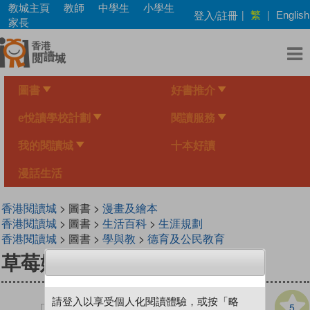
Skip
教城主頁
教師
中學生
小學生
繁
登入/註冊
|
|
English
to
家長
main
content
圖書
好書推介
e悅讀學校計劃
閱讀服務
我的閱讀城
十本好讀
漫話生活
香港閱讀城
> 圖書 >
漫畫及繪本
香港閱讀城
> 圖書 >
生活百科
>
生涯規劃
香港閱讀城
> 圖書 >
學與教
>
德育及公民教育
草莓妹 2（平裝）
請登入以享受個人化閱讀體驗，或按「略
5