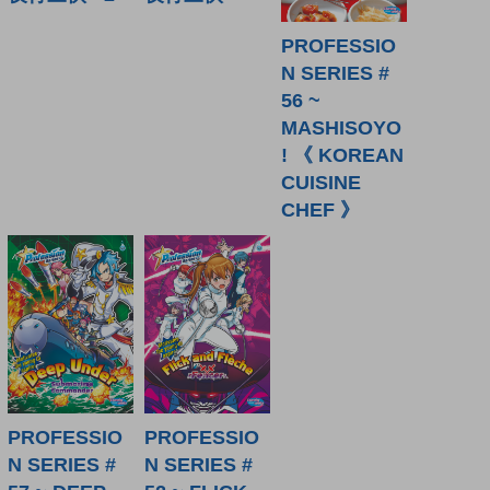
PROFESSIO
N SERIES #
56 ~
MASHISOYO
! 《 KOREAN
CUISINE
CHEF 》
PROFESSIO
PROFESSIO
N SERIES #
N SERIES #