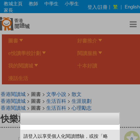
Skip
教城主頁
教師
中學生
小學生
繁
登入/註冊
|
|
English
to
家長
main
content
圖書
好書推介
e悅讀學校計劃
閱讀服務
我的閱讀城
十本好讀
漫話生活
香港閱讀城
> 圖書 >
文學小說
>
散文
香港閱讀城
> 圖書 >
生活百科
>
生涯規劃
香港閱讀城
> 圖書 >
生活百科
>
心理勵志
快樂就是不執著
請登入以享受個人化閱讀體驗，或按「略
0