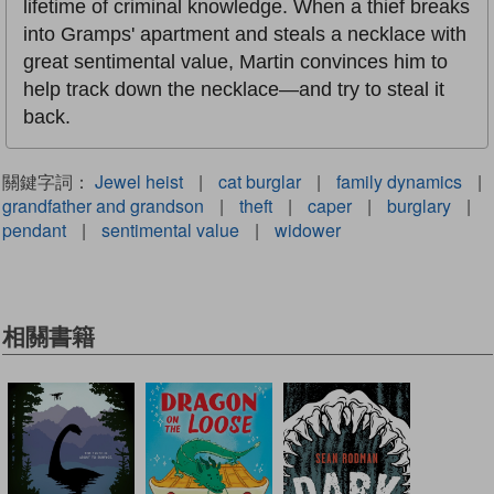
lifetime of criminal knowledge. When a thief breaks
into Gramps' apartment and steals a necklace with
great sentimental value, Martin convinces him to
help track down the necklace—and try to steal it
back.
關鍵字詞：
Jewel heist
|
cat burglar
|
family dynamics
|
grandfather and grandson
|
theft
|
caper
|
burglary
|
pendant
|
sentimental value
|
widower
相關書籍