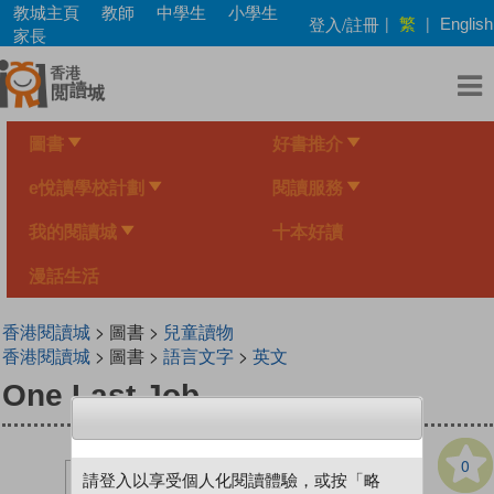
Skip
教城主頁
教師
中學生
小學生
繁
登入/註冊
|
|
English
to
家長
main
content
圖書
好書推介
e悅讀學校計劃
閱讀服務
我的閱讀城
十本好讀
漫話生活
香港閱讀城
> 圖書 >
兒童讀物
香港閱讀城
> 圖書 >
語言文字
>
英文
One Last Job
0
請登入以享受個人化閱讀體驗，或按「略