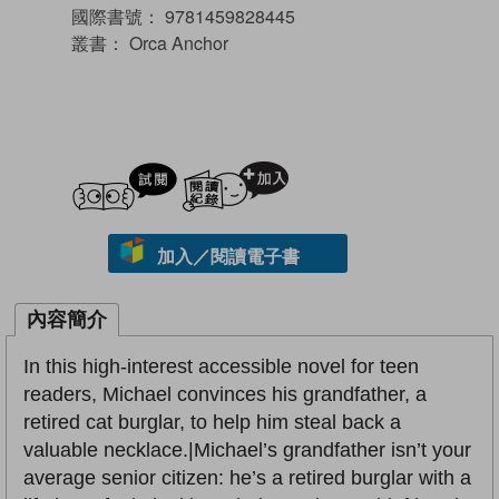
國際書號：
9781459828445
叢書：
Orca Anchor
試閲
加入閱讀紀錄
加入／閱讀電子書
內容簡介
In this high-interest accessible novel for teen
readers, Michael convinces his grandfather, a
retired cat burglar, to help him steal back a
valuable necklace.|Michael’s grandfather isn’t your
average senior citizen: he’s a retired burglar with a